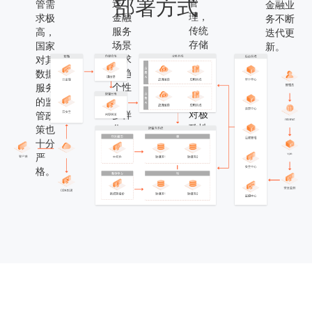
部署方式
管
迭，
管需
金融业
理，
金融
求极
务不断
传统
服务
高，
迭代更
存储
场景
国家
新。
难以
需求
对其
满足
日趋
数据
当下
个性
服务
业务
化、
的监
对极
多样
管政
致性
化。
策也
能的
十分
需
严
求。
格。