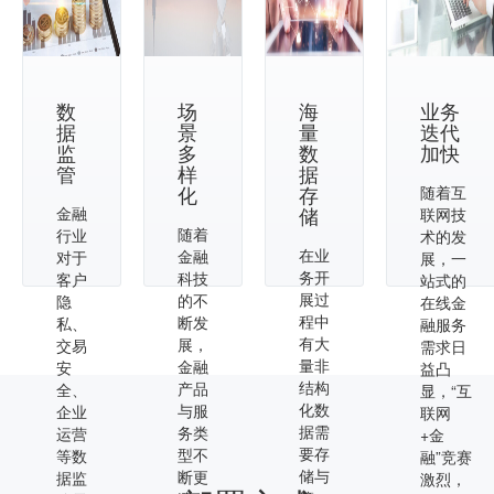
数
场
海
业务
据
景
量
迭代
监
多
数
加快
管
样
据
化
存
随着互
储
金融
联网技
随着
行业
术的发
在业
金融
对于
展，一
务开
科技
客户
站式的
展过
的不
隐
在线金
程中
断发
私、
融服务
有大
展，
交易
需求日
量非
金融
安
益凸
结构
产品
全、
显，“互
化数
与服
企业
联网
据需
务类
运营
+金
要存
型不
等数
融”竞赛
储与
断更
据监
激烈，