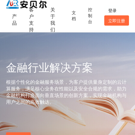
客
关
控
登录
文
制
产
户
于
档
立即注册
台
品
支
我
持
们
金融行业解决方案
根据个性化的金融服务场景，为客户提供量身定制的云计
算服务，满足核心业务在性能以及安全合规的需求，助力
金融机构打造面向垂直场景的创新方案，实现金融机构与
用户之间的高效触达。