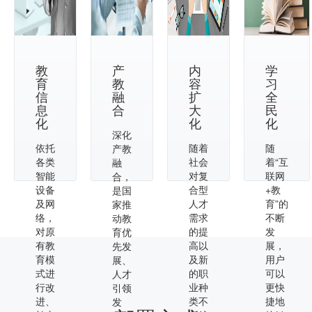
教
产
内
学
育
教
容
习
信
融
扩
全
息
合
大
民
化
化
化
深化
依托
随着
随
产教
各类
社会
着“互
融
智能
对复
联网
合，
设备
合型
+教
是国
及网
人才
育”的
家推
络，
需求
不断
动教
对原
的提
发
育优
有教
高以
展，
先发
育模
及新
用户
展、
式进
的职
可以
人才
行改
业种
更快
引领
进、
类不
捷地
发