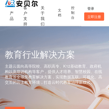
客
关
控
登录
文
制
产
户
于
档
立即注册
台
品
支
我
持
们
教育行业解决方案
主题云面向高等院校、高职高专、K12基础教育、政府机
构以及培训机构等客户，提供人才培养、智慧校园、在线
教育等全场景教育解决方案，实现数据互联、可视化、高
交互的云上教育环境，打造云时代教育治理新模式。