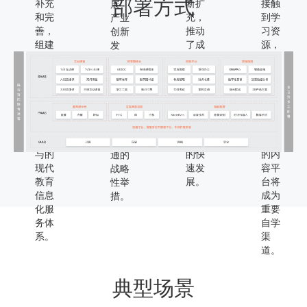
部署方式
补充
断扩
接触
展、
和完
充，
到学
产业
善，
推动
习资
创新
组建
了成
源，
发
由政
人培
图文
展、
府主
训在
并茂
经济
导、
线化
的知
高质
学校
与企
识社
量发
和企
业培
区和
展相
业共
训数
种类
互衔
同参
字化
丰富
接贯
与的
的快
的内
通的
现代
速发
容平
战略
教育
展。
台将
性举
信息
成为
措。
化服
重要
务体
自学
系。
渠
道。
典型场景