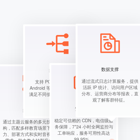
数据支撑
多端接入
通过流式日志计算服务，提供
支持 PC、Web、iOS、
活跃 IP 统计、访问用户区域
Android 等多平台终端接入，
分布、运营商分布等报表，直
满足不同使用场景下的学习需
观了解客群特征。
求。
安全可靠
多元架构
稳定可信赖的 CDN，电信级服
通过主题云服务的多元技术架
务保障，7*24 小时全网监控与
构，匹配多样教育场景下的算
工单响应，服务可用性高达
力、部署方式和实时音视频等
99.95%。