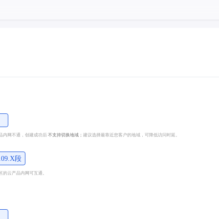
品内网不通，创建成功后
不支持切换地域；
建议选择最靠近您客户的地域，可降低访问时延。
109.X段
区的云产品内网可互通。