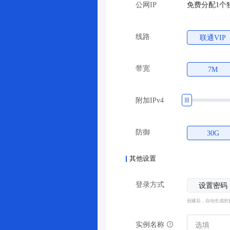
公网IP
免费分配1个
线路
联通VIP
带宽
7M
附加IPv4
防御
30G
其他设置
登录方式
设置密码
创建后，自动生成的
实例名称