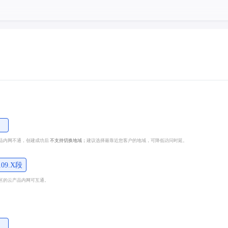
品内网不通，创建成功后
不支持切换地域；
建议选择最靠近您客户的地域，可降低访问时延。
109.X段
区的云产品内网可互通。