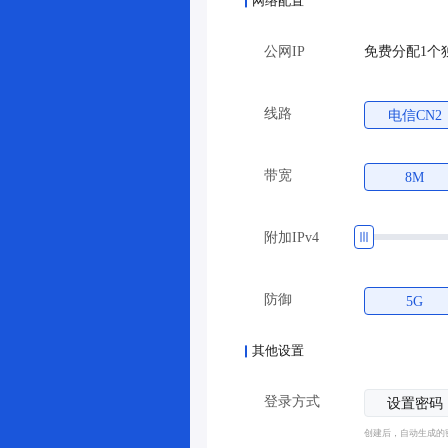
网络配置
公网IP
免费分配1个
线路
电信CN2
带宽
8M
附加IPv4
防御
5G
其他设置
登录方式
设置密码
创建后，自动生成的