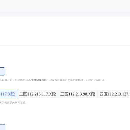
品内网不通，创建成功后
不支持切换地域；
建议选择最靠近您客户的地域，可降低访问时延。
.117.X段
二区112.213.117.X段
三区112.213.98.X段
四区112.213.127
区的云产品内网可互通。